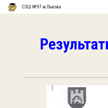
СЗШ №97 м.Львова
Sk
Результати