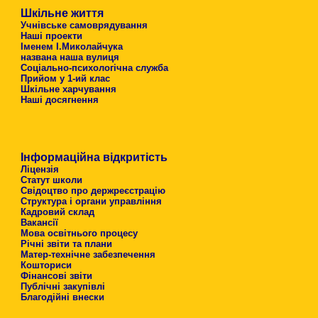
Шкільне життя
Учнівське самоврядування
Наші проекти
Іменем І.Миколайчука
названа наша вулиця
Соціально-психологічна служба
Прийом у 1-ий клас
Шкільне харчування
Наші досягнення
Інформаційна відкритість
Ліцензія
Статут школи
Свідоцтво про держреєстрацію
Структура і органи управління
Кадровий склад
Вакансії
Мова освітнього процесу
Річні звіти та плани
Матер-технічне забезпечення
Кошториси
Фінансові звіти
Публічні закупівлі
Благодійні внески