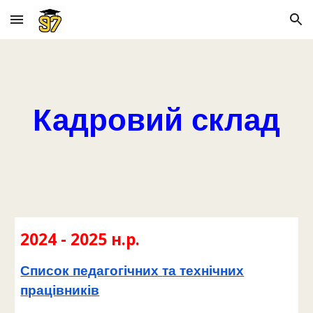
Skip to main content
Skip to navigation
Кадровий склад
202
4
- 202
5
н.р.
Список педагогічних
та технічних
працівників