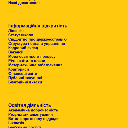
Наші досягнення
Інформаційна відкритість
Ліцензія
Статут школи
Свідоцтво про держреєстрацію
Структура і органи управління
Кадровий склад
Вакансії
Мова освітнього процесу
Річні звіти та плани
Матер-технічне забезпечення
Кошториси
Фінансові звіти
Публічні закупівлі
Благодійні внески
Освітня діяльність
Академічна доброчесність
Результати анкетування
Витяг з протоколу педради
Інклюзія
Бар'єрний доступ