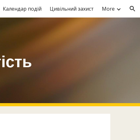
Календар подій
Цивільний захист
More
ion
ість