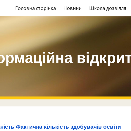
Головна сторінка
Новини
Школа дозвілля
ip to main content
Skip to navigat
ормаційна відкрит
ість Фактична кількість здобувачів освіти