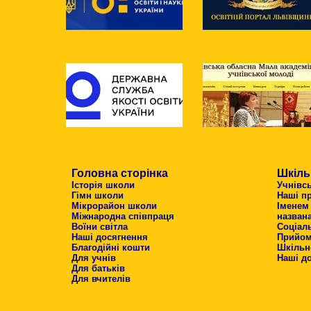
Головна сторінка
Шкіль
Історія школи
Учнівс
Гімн школи
Наші п
Мікрорайон школи
Іменем
Міжнародна співпраця
назван
Воїни світла
Соціал
Наші досягнення
Прийом 
Благодійні кошти
Шкільн
Для учнів
Наші д
Для батьків
Для вчителів