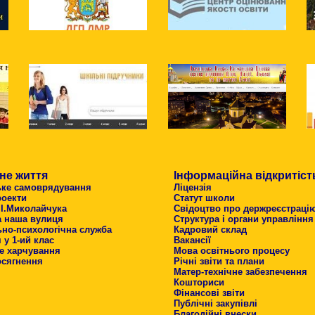
не життя
Інформаційна відкритіст
ьке самоврядування
Ліцензія
роекти
Статут школи
 І.Миколайчука
Свідоцтво про держреєстраці
а наша вулиця
Структура і органи управління
ьно-психологічна служба
Кадровий склад
у 1-ий клас
Вакансії
е харчування
Мова освітнього процесу
осягнення
Річні звіти та плани
Матер-технічне забезпечення
Кошториси
Фінансові звіти
Публічні закупівлі
Благодійні внески