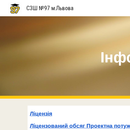
СЗШ №97 м.Львова
Sk
Інф
Ліцензія
Ліцензований обсяг Проектна потужн