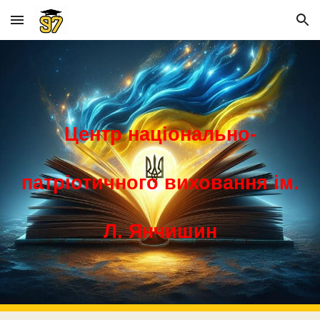
Skip to main content
Skip to navigation
Центр національно-
патріотичного виховання ім.
Л. Янчишин