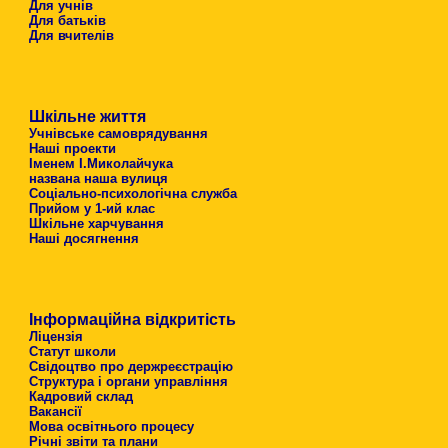
Для учнів
Для батьків
Для вчителів
Шкільне життя
Учнівське самоврядування
Наші проекти
Іменем І.Миколайчука
названа наша вулиця
Соціально-психологічна служба
Прийом у 1-ий клас
Шкільне харчування
Наші досягнення
Інформаційна відкритість
Ліцензія
Статут школи
Свідоцтво про держреєстрацію
Структура і органи управління
Кадровий склад
Вакансії
Мова освітнього процесу
Річні звіти та плани