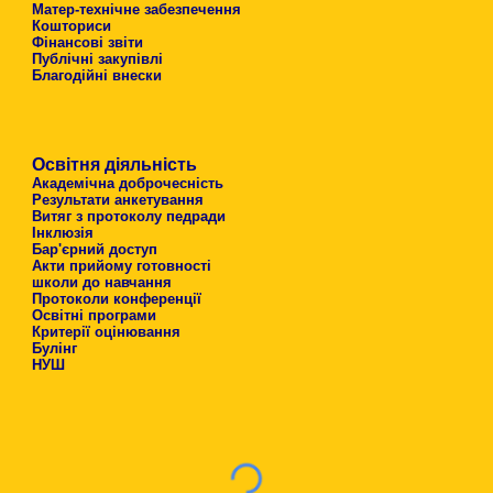
Матер-технічне забезпечення
Кошториси
Фінансові звіти
Публічні закупівлі
Благодійні внески
Освітня діяльність
Академічна доброчесність
Результати анкетування
Витяг з протоколу педради
Інклюзія
Бар'єрний доступ
Акти прийому готовності
школи до навчання
Протоколи конференції
Освітні програми
Критерії оцінювання
Булінг
НУШ