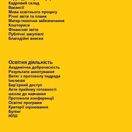
Кадровий склад
Вакансії
Мова освітнього процесу
Річні звіти та плани
Матер-технічне забезпечення
Кошториси
Фінансові звіти
Публічні закупівлі
Благодійні внески
Освітня діяльність
Академічна доброчесність
Результати анкетування
Витяг з протоколу педради
Інклюзія
Бар'єрний доступ
Акти прийому готовності
школи до навчання
Протоколи конференції
Освітні програми
Критерії оцінювання
Булінг
НУШ