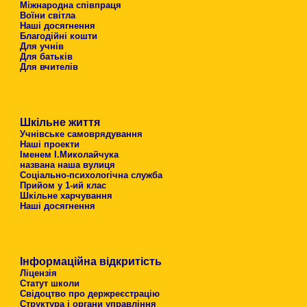
Міжнародна співпраця
Воїни світла
Наші досягнення
Благодійні кошти
Для учнів
Для батьків
Для вчителів
Шкільне життя
Учнівське самоврядування
Наші проекти
Іменем І.Миколайчука
названа наша вулиця
Соціально-психологічна служба
Прийом у 1-ий клас
Шкільне харчування
Наші досягнення
Інформаційна відкритість
Ліцензія
Статут школи
Свідоцтво про держреєстрацію
Структура і органи управління