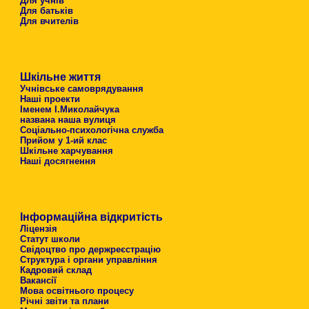
Для учнів
Для батьків
Для вчителів
Шкільне життя
Учнівське самоврядування
Наші проекти
Іменем І.Миколайчука
названа наша вулиця
Соціально-психологічна служба
Прийом у 1-ий клас
Шкільне харчування
Наші досягнення
Інформаційна відкритість
Ліцензія
Статут школи
Свідоцтво про держреєстрацію
Структура і органи управління
Кадровий склад
Вакансії
Мова освітнього процесу
Річні звіти та плани