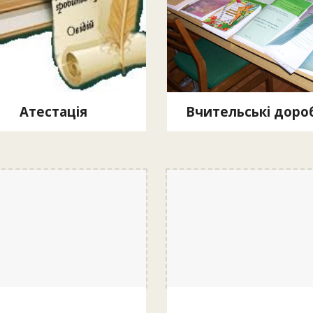
Атестація
Вчительські доро