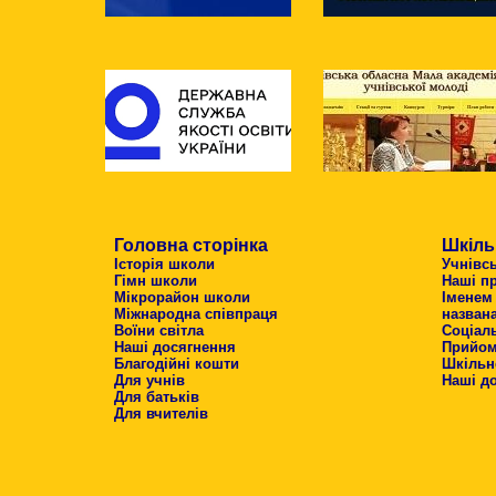
Головна сторінка
Шкіль
Історія школи
Учнівс
Гімн школи
Наші п
Мікрорайон школи
Іменем
Міжнародна співпраця
назван
Воїни світла
Соціал
Наші досягнення
Прийом 
Благодійні кошти
Шкільн
Для учнів
Наші д
Для батьків
Для вчителів