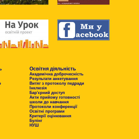
ь
Освітня діяльність
Академічна доброчесність
Результати анкетування
ю
Витяг з протоколу педради
Інклюзія
Бар'єрний доступ
Акти прийому готовності
школи до навчання
Протоколи конференції
Освітні програми
Критерії оцінювання
Булінг
НУШ