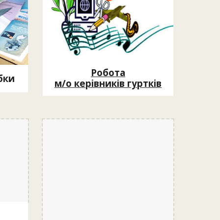
Робота
бки
м/о керівників гуртків