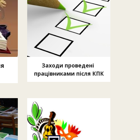
я 
Заходи проведені 
працівниками після КПК