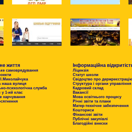
не життя
Інформаційна відкритіст
ьке самоврядування
Ліцензія
роекти
Статут школи
 І.Миколайчука
Свідоцтво про держреєстраці
а наша вулиця
Структура і органи управління
ьно-психологічна служба
Кадровий склад
у 1-ий клас
Вакансії
е харчування
Мова освітнього процесу
осягнення
Річні звіти та плани
Матер-технічне забезпечення
Кошториси
Фінансові звіти
Публічні закупівлі
Благодійні внески