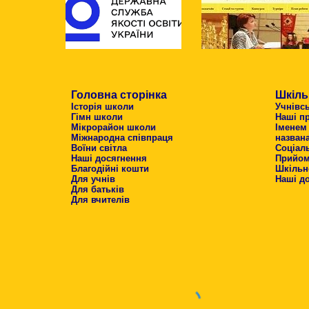
Головна сторінка
Шкіль
Історія школи
Учнівс
Гімн школи
Наші п
Мікрорайон школи
Іменем
Міжнародна співпраця
назван
Воїни світла
Соціал
Наші досягнення
Прийом 
Благодійні кошти
Шкільн
Для учнів
Наші д
Для батьків
Для вчителів