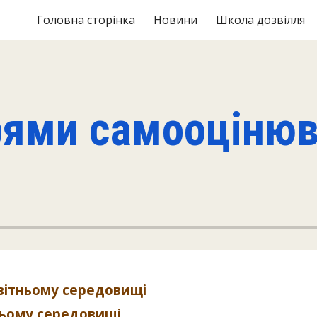
Головна сторінка
Новини
Школа дозвілля
ip to main content
Skip to navigat
ями самооціню
світньому середовищі
ньому середовищі