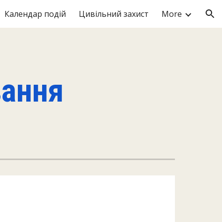
Календар подій
Цивільний захист
More
ion
вання