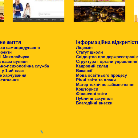
не життя
Інформаційна відкритіст
ьке самоврядування
Ліцензія
роекти
Статут школи
 І.Миколайчука
Свідоцтво про держреєстраці
а наша вулиця
Структура і органи управління
ьно-психологічна служба
Кадровий склад
у 1-ий клас
Вакансії
е харчування
Мова освітнього процесу
осягнення
Річні звіти та плани
Матер-технічне забезпечення
Кошториси
Фінансові звіти
Публічні закупівлі
Благодійні внески