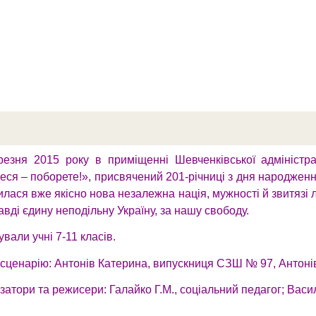
резня 2015 року в приміщенні Шевченківської адміністра
еся – поборете!», присвячений 201-річниці з дня народженн
лася вже якісно нова незалежна нація, мужності й звитязі лю
авді єдину неподільну Україну, за нашу свободу.
ували учні 7-11 класів.
сценарію: Антонів Катерина, випускниця СЗШ № 97, Антонів
затори та режисери: Галайко Г.М., соціальний педагог; Василь