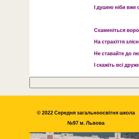
І душею ніби вже с
Схаменіться ворог
На страхіття злісн
Не ставайте до лю
І скажіть всі дружн
© 2022 Середня загальноосвітня школа
№97 м. Львова