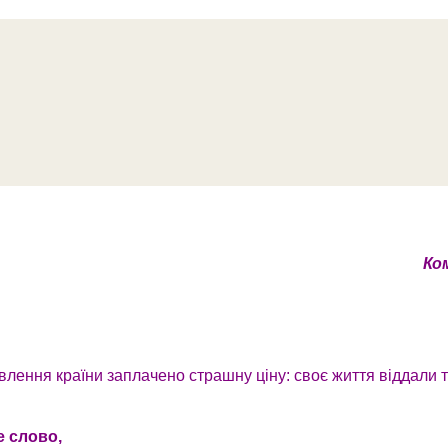
Ко
лення країни заплачено страшну ціну: своє життя віддали та
е слово,