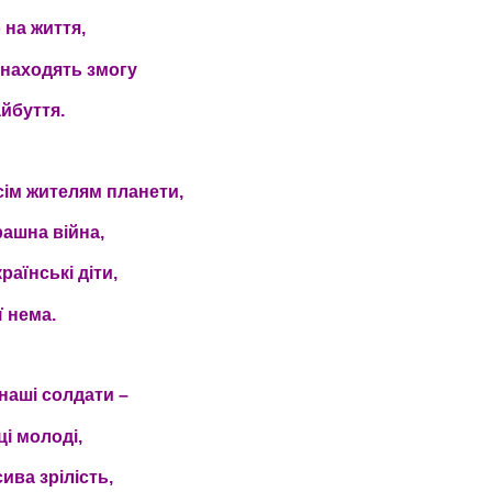
 на життя,
 знаходять змогу
айбуття.
всім жителям планети,
рашна війна,
раїнські діти,
ї нема.
 наші солдати –
і молоді,
сива зрілість,