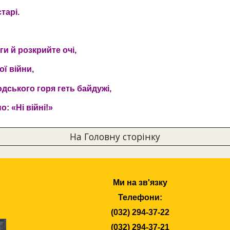
тарі.
и й розкрийте очі,
ої війни,
дського горя геть байдужі,
о: «Ні війні!»
На Головну сторінку
Ми на зв'язку
Телефони:
(032) 294-37-22
(032) 294-37-21