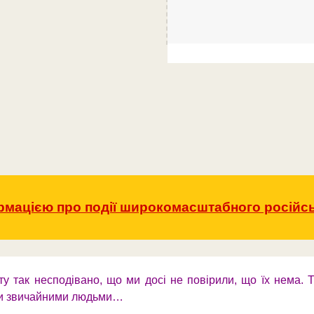
ормацією про події широкомасштабного російсь
іту так несподівано, що ми досі не повірили, що їх нема. Ти
ли звичайними людьми…