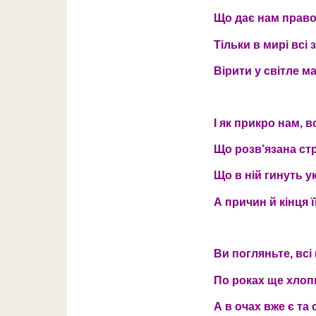
Що дає нам право
Тільки в мирі всі
Вірити у світле м
І як прикро нам, 
Що розв’язана ст
Що в ній гинуть ук
А причин й кінця ї
Ви погляньте, всі
По роках ще хлопц
А в очах вже є та 