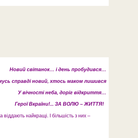
Новий світанок… і день пробудився…
мусь справді новий, хтось маком лишився
У вічності неба, доріг відкриття…
Герої Вкраїни!... ЗА ВОЛЮ – ЖИТТЯ!
 віддають найкращі. І більшість з них –