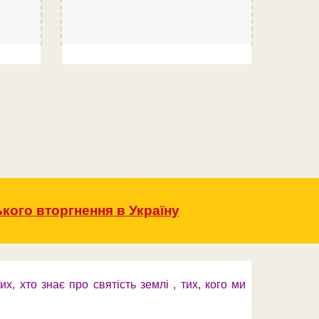
кого вторгнення в Україну
х, хто знає про святість землі , тих, кого ми