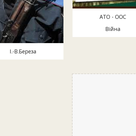
АТО - ООС
Війна
І.-В.Береза