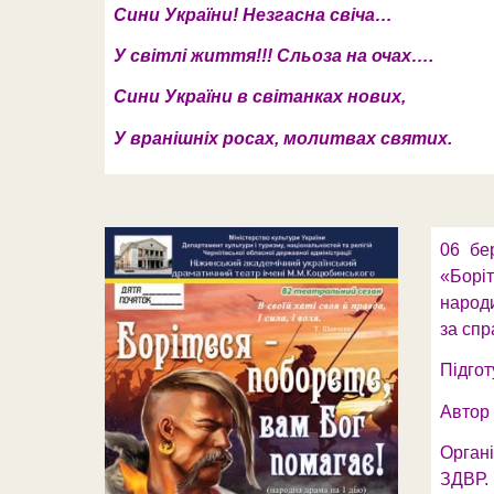
Сини України! Незгасна свіча…
У світлі життя!!! Сльоза на очах….
Сини України в світанках нових,
У вранішніх росах, молитвах святих.
06 бе
«Боріт
народи
за спр
Підгот
Автор 
Органі
ЗДВР.